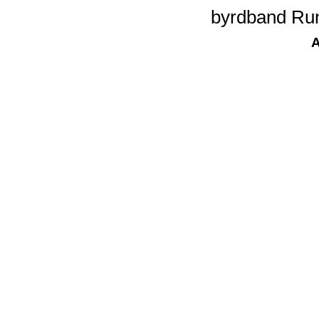
byrdband Run
A